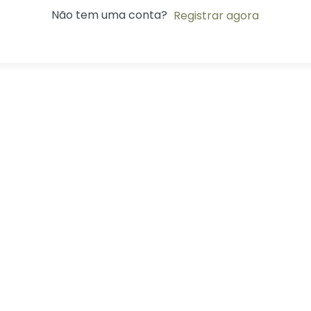
Não tem uma conta?
Registrar agora